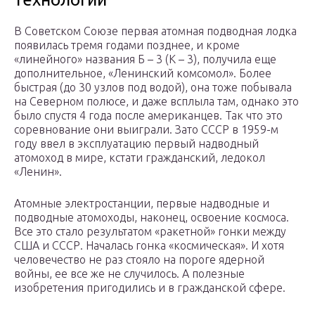
В Советском Союзе первая атомная подводная лодка
появилась тремя годами позднее, и кроме
«линейного» названия Б – 3 (К – 3), получила еще
дополнительное, «Ленинский комсомол». Более
быстрая (до 30 узлов под водой), она тоже побывала
на Северном полюсе, и даже всплыла там, однако это
было спустя 4 года после американцев. Так что это
соревнование они выиграли. Зато СССР в 1959-м
году ввел в эксплуатацию первый надводный
атомоход в мире, кстати гражданский, ледокол
«Ленин».
Атомные электростанции, первые надводные и
подводные атомоходы, наконец, освоение космоса.
Все это стало результатом «ракетной» гонки между
США и СССР. Началась гонка «космическая». И хотя
человечество не раз стояло на пороге ядерной
войны, ее все же не случилось. А полезные
изобретения пригодились и в гражданской сфере.