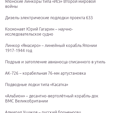
Японские линкоры типа «Исэ» Второй мировой
войны
Дизель-электрические подлодки проекта 633
Космонавт Юрий Гагарин – научно-
исследовательское судно
Линкор «Ямасиро» – линейный корабль Японии
1917-1944 год
Подрыв и затопление авианосца списанного в утиль
АК-726 – корабельная 76-мм артустановка
Подводные лодки типа «Касатка»
«Альбион» – десантно-вертолётный корабль-док
ВМС Великобритании
Адмирал Ушаков – русский броненосец