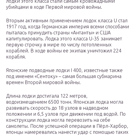
лодки этого класса стали самым кровожадными
убийцами в ходе Первой мировой войны.
Вторым активным применением лодок класса U стал
1917 год, когда Германская империя всеми способами
пыталась принудить страны «Антанты» и США
капитулировать. Лодка этого класса U-35 занимает
первую строчку в мире по числу потопленных
кораблей. В ходе войны ее экипаж уничтожил 224
корабля.
Японские подводные лодки I 400, известные также
под именем «Сентоку» – самая большая субмарина
времен Второй мировой войны.
Длина лодки достигала 122 метров,
водоизмещением 6500 тонн. Японская лодка могла
развивать скорость до 18 узлов в надводном
положении и 6,5 узлов при движении под водой. По
конструкции лодка могла перевозить на себе
самолеты. После успешной операции в Пёрл-Харбор,
японцы намеревались нанести удар с помощью таких