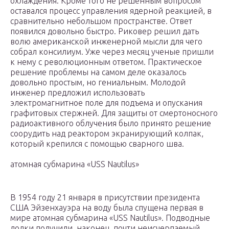
охлаждения. Кроме того не решенным вопросом
оставался процесс управления ядерной реакцией, в
сравнительно небольшом пространстве. Ответ
появился довольно быстро. Риковер решил дать
волю американской инженерной мысли для чего
собрал консилиум. Уже через месяц ученые пришли
к нему с революционным ответом. Практическое
решение проблемы на самом деле оказалось
довольно простым, но гениальным. Молодой
инженер предложил использовать
электромагнитное поле для подъема и опускания
графитовых стержней. Для защиты от смертоносного
радиоактивного облучения было принято решение
соорудить над реактором экранирующий колпак,
который крепился с помощью сварного шва.
атомная субмарина «USS Nautilus»
В 1954 году 21 января в присутствии президента
США Эйзенхауэра на воду была спущена первая в
мире атомная субмарина «USS Nautilus». Подводные
лодки получили, наконец, почти неисчерпаемый