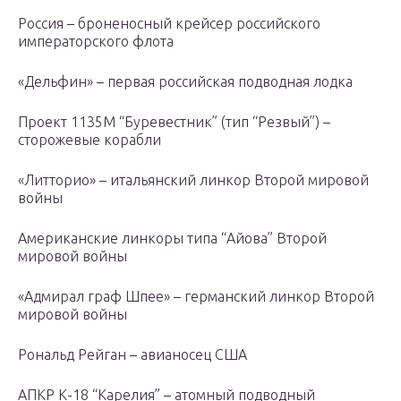
Россия – броненосный крейсер российского
императорского флота
«Дельфин» – первая российская подводная лодка
Проект 1135М “Буревестник” (тип “Резвый”) –
сторожевые корабли
«Литторио» – итальянский линкор Второй мировой
войны
Американские линкоры типа “Айова” Второй
мировой войны
«Адмирал граф Шпее» – германский линкор Второй
мировой войны
Рональд Рейган – авианосец США
АПКР К-18 “Карелия” – атомный подводный