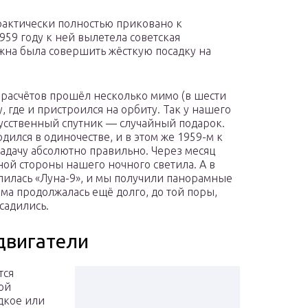
рактически полностью приковано к
959 году к ней вылетела советская
лжна была совершить жёсткую посадку на
 расчётов прошёл несколько мимо (в шести
, где и пристроился на орбиту. Так у нашего
усственный спутник — случайный подарок.
дился в одиночестве, и в этом же 1959-м к
адачу абсолютно правильно. Через месяц
ой стороны нашего ночного светила. А в
лилась «Луна-9», и мы получили панорамные
ма продолжалась ещё долго, до той поры,
садились.
двигатели
тся
ой
дкое или