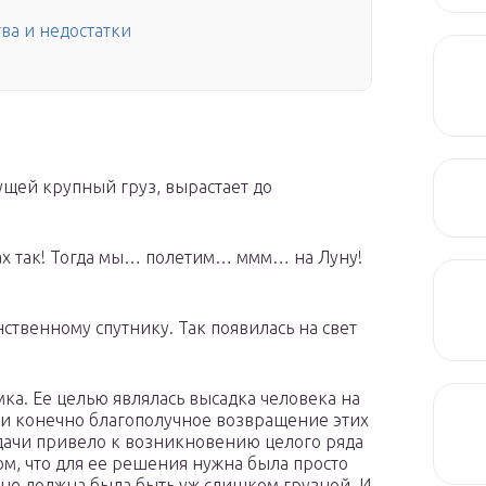
ва и недостатки
сущей крупный груз, вырастает до
ах так! Тогда мы… полетим… ммм… на Луну!
ственному спутнику. Так появилась на свет
а. Ее целью являлась высадка человека на
у и конечно благополучное возвращение этих
дачи привело к возникновению целого ряда
ом, что для ее решения нужна была просто
 не должна была быть уж слишком грузной. И