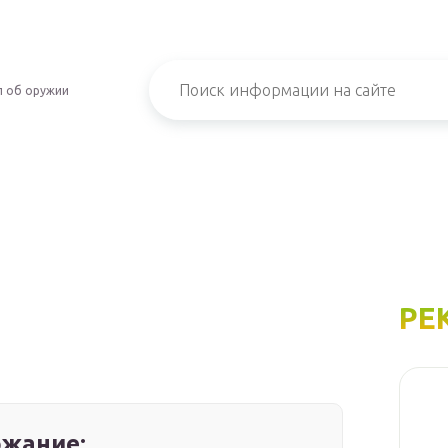
л об оружии
РЕ
жание: