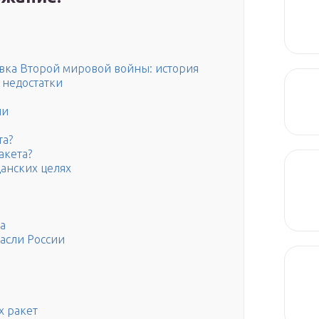
вка Второй мировой войны: история
 недостатки
ии
та?
акета?
анских целях
а
асли России
х ракет