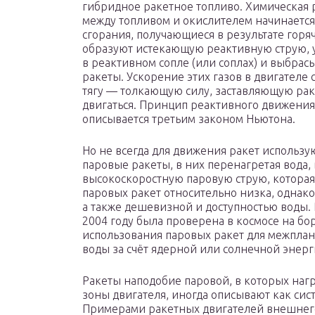
гибридное ракетное топливо. Химическая 
между топливом и окислителем начинается
сгорания, получающиеся в результате горя
образуют истекающую реактивную струю, 
в реактивном сопле (или соплах) и выбрас
ракеты. Ускорение этих газов в двигателе 
тягу — толкающую силу, заставляющую рак
двигаться. Принцип реактивного движения
описывается третьим законом Ньютона.
Но не всегда для движения ракет использ
паровые ракеты, в них перенагретая вода,
высокоскоростную паровую струю, котора
паровых ракет относительно низка, однако 
а также дешевизной и доступностью воды.
2004 году была проверена в космосе на б
использования паровых ракет для межплан
воды за счёт ядерной или солнечной энерг
Ракеты наподобие паровой, в которых нагр
зоны двигателя, иногда описывают как сис
Примерами ракетных двигателей внешнего