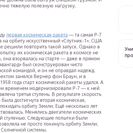
точно тяжелую полезную нагрузку.
оду
первая космическая ракета
— та самая Р-7
 на орбиту искусственный «Спутник-1». США
же решили повторить такой запуск. Однако в
Уни
опытку их космическая ракета в космосе не
про
, она взорвалась на старте — даже в прямом
Авангард» был сконструирован чисто
ской командой, и он не оправдал надежд.
оектом занялся Вернер фон Браун, и в
1958 года старт космической ракеты удался. А
ем временем модернизировали Р-7 — к ней
авлена третья ступень. В результате скорость
 была достигнута вторая космическая,
покидать орбиту Земли. Ещё несколько лет
твовалась. Менялись двигатели космических
ей ступенью. Следующие попытки были
зволяла не просто покинуть орбиту Земли,
т Солнечной системы.