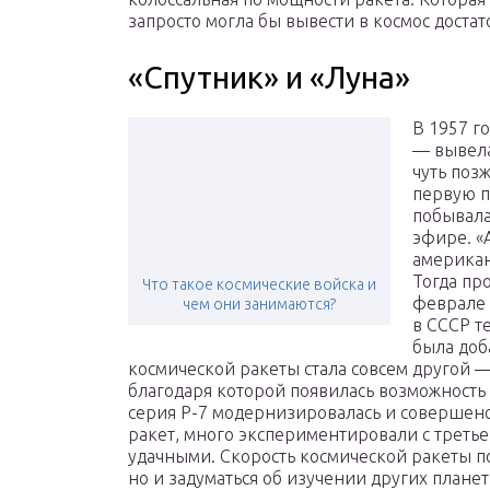
запросто могла бы вывести в космос доста
«Спутник» и «Луна»
В 1957 г
— вывела
чуть поз
первую п
побывала
эфире. «
американ
Тогда пр
Что такое космические войска и
феврале 
чем они занимаются?
в СССР т
была доб
космической ракеты стала совсем другой —
благодаря которой появилась возможность 
серия Р-7 модернизировалась и совершенс
ракет, много экспериментировали с треть
удачными. Скорость космической ракеты по
но и задуматься об изучении других плане