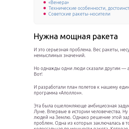
«Венера»
Технические особенности, достоинст
Советские ракеты-носители
Нужна мощная ракета
И это серьезная проблема. Вес ракеты, не
немыслимых значений.
Но однажды одни люди сказали другим — 
Вот!
И разработали план полетов к нашему един
программа «Аполлон».
Эта была ошеломляюще амбициозная задумк
Луне. Впервые в истории человечества. Н
людей на Землю. Однако решение этой за
проблем. Одна из которых заключалась в т
колоссальная по мощности ракета. Которая