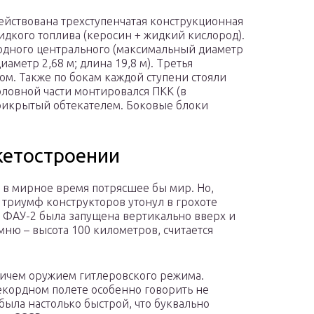
ействована трехступенчатая конструкционная
жидкого топлива (керосин + жидкий кислород).
 одного центрального (максимальный диаметр
иаметр 2,68 м; длина 19,8 м). Третья
ом. Также по бокам каждой ступени стояли
ловной части монтировался ПКК (в
рикрытый обтекателем. Боковые блоки
кетостроении
 в мирное время потрясшее бы мир. Но,
 триумф конструкторов утонул в грохоте
а ФАУ-2 была запущена вертикально вверх и
мню – высота 100 километров, считается
ричем оружием гитлеровского режима.
рекордном полете особенно говорить не
 была настолько быстрой, что буквально