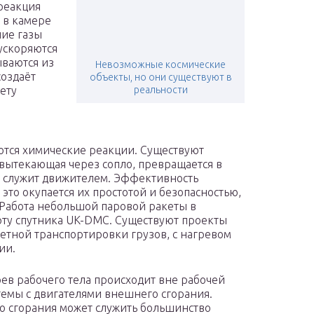
реакция
 в камере
чие газы
ускоряются
ываются из
Невозможные космические
создаёт
объекты, но они существуют в
ету
реальности
уются химические реакции. Существуют
 вытекающая через сопло, превращается в
я служит движителем. Эффективность
это окупается их простотой и безопасностью,
 Работа небольшой паровой ракеты в
орту спутника UK-DMC. Существуют проекты
етной транспортировки грузов, с нагревом
ии.
ев рабочего тела происходит вне рабочей
темы с двигателями внешнего сгорания.
 сгорания может служить большинство