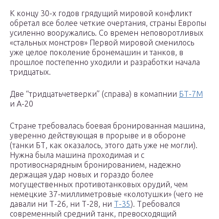
К концу 30-х годов грядущий мировой конфликт
обретал все более четкие очертания, страны Европы
усиленно вооружались. Со времен неповоротливых
«стальных монстров» Первой мировой сменилось
уже целое поколение бронемашин и танков, в
прошлое постепенно уходили и разработки начала
тридцатых.
Две “тридцатьчетверки” (справа) в комапнии
БТ-7М
и А-20
Стране требовалась боевая бронированная машина,
уверенно действующая в прорыве и в обороне
(танки БТ, как оказалось, этого дать уже не могли).
Нужна была машина проходимая и с
противоснарядным бронированием, надежно
держащая удар новых и гораздо более
могущественных противотанковых орудий, чем
немецкие 37-миллиметровые «колотушки» (чего не
давали ни Т-26, ни Т-28, ни
Т-35
). Требовался
современный средний танк, превосходящий