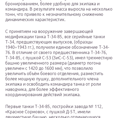
бронированием, более удобную для экипажа и
командира. В результате масса выросла на несколько
тонн, что привело к незначительному снижению
динамических характеристик.
С принятием на вооружение завершающей
модификации танка Т-34-85, все серийные танки
Т-34, предшествующих выпусков, (образцы
1940÷1943 гг.), получили единое обозначение Т-34-
76. В отличие от своего предшественника Т-34-76,
Т-34-85, с пушкой С-53 (ЗиС-С-53), имел трехместную
башню увеличенного размера (диаметр погона
увеличен с 1420 до 1600 мм), что позволило
увеличить объём боевого отделения, разместить
более мощную пушку, дополнительного члена
экипажа и освободить командира танка от роли
наводчика, для более эффективного
координирования действий экипажа.
Первые танки Т-34-85, постройки завода № 112,
«Красное Сормово», с пушкой Д-5Т, имели
двухместную башню, несколько отличающуюся