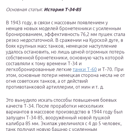
Основная статья
:
История Т-34-85
В 1943 году, в связи с массовым появлением у
немцев новых моделей бронетехники с усиленным
бронированием, эффективность 76,2 мм пушек стала
резко недостаточной. В сражении на Курской дуге, в
боях крупных масс танков, немецкое наступление
удалось остановить, но лишь ценой огромных потерь
собственной бронетехники, основную часть которой
составляли к тому времени Т-34 и
легкобронированные легкие
танки Т-60
и Т-70. При
этом, основные потери немецкая сторона несла не от
огня советских танков, а от действий
противотанковой артиллерии, от мин и т. д.
Это вынудило искать способы повышения боевых
качеств Т-34. После проработки нескольких
вариантов в массовое производство в 1944 году был
запущен Т-34-85, вооружённый новой пушкой
калибра 85 мм. Экипаж увеличился с 4 до 5 человек,
танк получил новую башню с усиленным