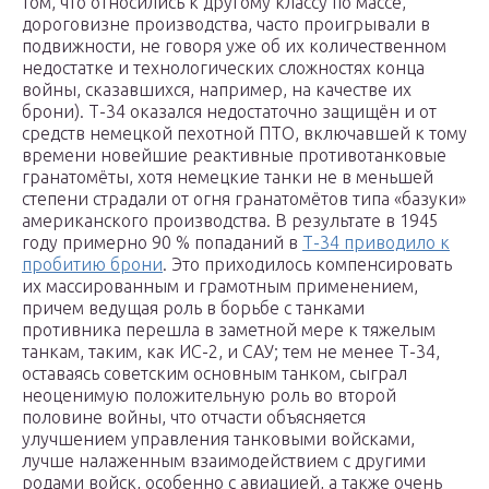
том, что относились к другому классу по массе,
дороговизне производства, часто проигрывали в
подвижности, не говоря уже об их количественном
недостатке и технологических сложностях конца
войны, сказавшихся, например, на качестве их
брони). Т-34 оказался недостаточно защищён и от
средств немецкой пехотной ПТО, включавшей к тому
времени новейшие реактивные противотанковые
гранатомёты, хотя немецкие танки не в меньшей
степени страдали от огня гранатомётов типа «базуки»
американского производства. В результате в 1945
году примерно 90 % попаданий в
Т-34 приводило к
пробитию брони
. Это приходилось компенсировать
их массированным и грамотным применением,
причем ведущая роль в борьбе с танками
противника перешла в заметной мере к тяжелым
танкам, таким, как ИС-2, и САУ; тем не менее Т-34,
оставаясь советским основным танком, сыграл
неоценимую положительную роль во второй
половине войны, что отчасти объясняется
улучшением управления танковыми войсками,
лучше налаженным взаимодействием с другими
родами войск, особенно с авиацией, а также очень