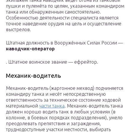
экипажем танка наводчик ведёт огонь из танковой
пушки и пулемёта по целям, указанным командиром
танка или обнаруженным самостоятельно.
Особенностью деятельности специалиста является
точное наведение орудия на цель и осуществление
выстрелов.
Штатная должность в Вооружённых Силах России —
наводчик-оператор
. Штатное воинское звание — ефрейтор.
Механик-водитель
Механик-водитель (жаргонное мехвод) подчиняется
командиру танка и несёт непосредственную
ответственность за техническое состояние ходовой
материальной
части танка
. Механик-водитель танка
должен хорошо водить танк в любых условиях (в
колонне, в боевых порядках подразделения), умело
преодолевать препятствия и заграждения,
труднодоступные участки местности, выбирать