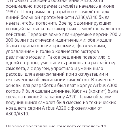
ТА9 было присвоено обозначение А330. Хотя
официально программа самолёта началась в июне
1987 г. Программа по разработке самолётов для
линий большой протяжённости A330/A340 была
начата, чтобы потеснить Boeing с доминирующих
позиций на рынке пассажирских самолётов дальнего
действия. Первоначально планируемые версии 200 и
300 были практически идентичными: обе модели
были с одинаковыми крыльями, фюзеляжами,
управлением и только количество моторов
различало модели. Такое решение позволило, с
одной стороны, уменьшить расходы на разработку
самолёта, а с другой, упростило и уменьшило
расходы для авиакомпаний при эксплуатации и
техническом обслуживании самолётов. В качестве
основы для разработки был взят корпус Airbus A300
который был сделан длиннее. Кабина (кокпит) была
сделана похожей на кабину A320. Таким образом,
получившийся самолёт был смесью из технических
новшеств серии Airbus A320 с фюзеляжем от
A300/A310.
Первое представление самолёта состоялось 14