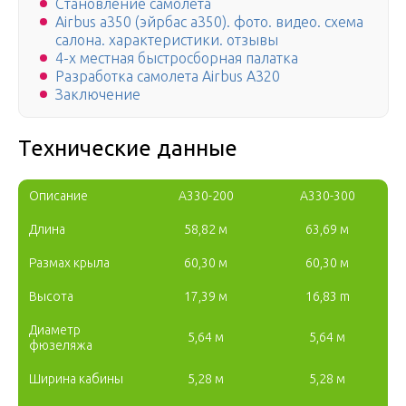
Становление самолета
Airbus a350 (эйрбас a350). фото. видео. схема
салона. характеристики. отзывы
4-х местная быстросборная палатка
Разработка самолета Airbus А320
Заключение
Технические данные
Описание
A330-200
A330-300
Длина
58,82 м
63,69 м
Размах крыла
60,30 м
60,30 м
Высота
17,39 м
16,83 m
Диаметр
5,64 м
5,64 м
фюзеляжа
Ширина кабины
5,28 м
5,28 м