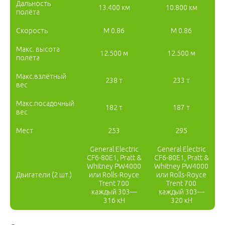
Дальность
13.400 км
10.800 км
полёта
Скорость
M 0.86
M 0.86
Макс. высота
12.500 м
12.500 м
полёта
Макс.взлётный
238 т
233 т
вес
Макс.посадочный
182 т
187 т
вес
Мест
253
295
General Electric
General Electric
CF6-80E1, Pratt &
CF6-80E1, Pratt &
Whitney PW4000
Whitney PW4000
Двигатели (2 шт.)
или Rolls-Royce
или Rolls-Royce
Trent 700
Trent 700
каждый 303—
каждый 303—
316 кН
320 кН