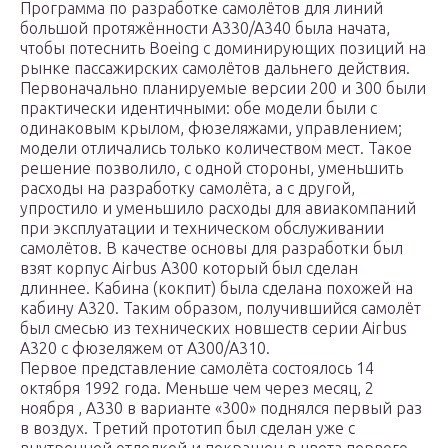
Программа по разработке самолётов для линий
большой протяжённости A330/A340 была начата,
чтобы потеснить Boeing с доминирующих позиций на
рынке пассажирских самолётов дальнего действия.
Первоначально планируемые версии 200 и 300 были
практически идентичными: обе модели были с
одинаковым крылом, фюзеляжами, управлением;
модели отличались только количеством мест. Такое
решение позволило, с одной стороны, уменьшить
расходы на разработку самолёта, а с другой,
упростило и уменьшило расходы для авиакомпаний
при эксплуатации и техническом обслуживании
самолётов. В качестве основы для разработки был
взят корпус Airbus A300 который был сделан
длиннее. Кабина (кокпит) была сделана похожей на
кабину A320. Таким образом, получившийся самолёт
был смесью из технических новшеств серии Airbus
A320 с фюзеляжем от A300/A310.
Первое представление самолёта состоялось 14
октября 1992 года. Меньше чем через месяц, 2
ноября , A330 в варианте «300» поднялся первый раз
в воздух. Третий прототип был сделан уже с