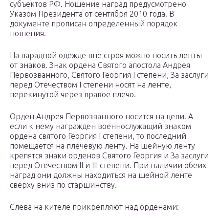
субъектов РФ. Ношение наград предусмотрено
Указом Президента от сентября 2010 года. В
документе прописан определенный порядок
ношения.
На парадной одежде вне строя можно носить ленты
от знаков. Знак ордена Святого апостола Андрея
Первозванного, Святого Георгия I степени, За заслуги
перед Отечеством I степени носят на ленте,
перекинутой через правое плечо.
Орден Андрея Первозванного носится на цепи. А
если к нему награжден военнослужащий знаком
ордена святого Георгия I степени, то последний
помещается на плечевую ленту. На шейную ленту
крепятся знаки орденов Святого Георгия и За заслуги
перед Отечеством II и III степени. При наличии обеих
наград они должны находиться на шейной ленте
сверху вниз по старшинству.
Слева на кителе прикрепляют над орденами: