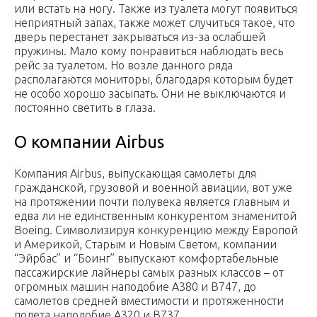
или встать на ногу. Также из туалета могут появиться
неприятный запах, также может случиться такое, что
дверь перестанет закрываться из-за ослабшей
пружины. Мало кому понравиться наблюдать весь
рейс за туалетом. Но возле данного ряда
располагаются мониторы, благодаря которым будет
не особо хорошо засыпать. Они не выключаются и
постоянно светить в глаза.
О компании Airbus
Компания Airbus, выпускающая самолеты для
гражданской, грузовой и военной авиации, вот уже
на протяжении почти полувека является главным и
едва ли не единственным конкурентом знаменитой
Boeing. Символизируя конкуренцию между Европой
и Америкой, Старым и Новым Светом, компании
“Эйрбас” и “Боинг” выпускают комфортабельные
пассажирские лайнеры самых разных классов – от
огромных машин наподобие A380 и B747, до
самолетов средней вместимости и протяженности
полета наподобие A320 и B737.