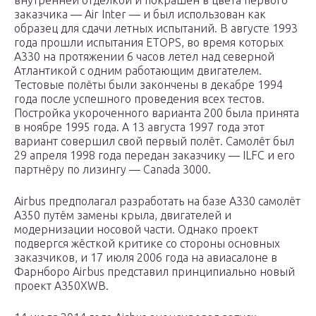
внутренней отделкой и покрашен в цвета первого
заказчика — Air Inter — и был использован как
образец для сдачи летных испытаний. В августе 1993
года прошли испытания ETOPS, во время которых
A330 на протяжении 6 часов летел над северной
Атлантикой с одним работающим двигателем.
Тестовые полёты были закончены в декабре 1994
года после успешного проведения всех тестов.
Постройка укороченного варианта 200 была принята
в ноябре 1995 года. А 13 августа 1997 года этот
вариант совершил свой первый полёт. Самолёт был
29 апреля 1998 года передан заказчику — ILFC и его
партнёру по лизингу — Canada 3000.
Airbus предполагал разработать на базе A330 самолёт
A350 путём замены крыла, двигателей и
модернизации носовой части. Однако проект
подвергся жёсткой критике со стороны основных
заказчиков, и 17 июля 2006 года на авиасалоне в
Фарнборо Airbus представил принципиально новый
проект A350XWB.