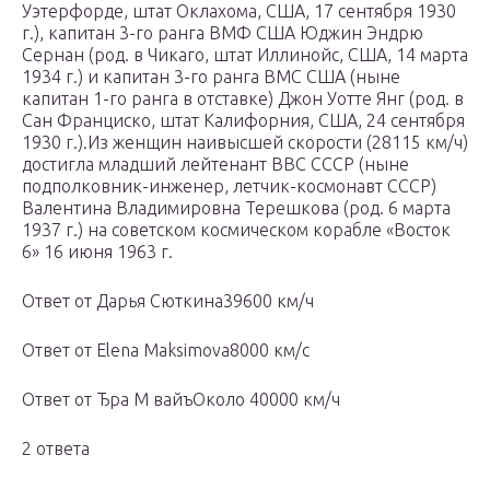
Уэтерфорде, штат Оклахома, США, 17 сентября 1930
г.), капитан 3-го ранга ВМФ США Юджин Эндрю
Сернан (род. в Чикаго, штат Иллинойс, США, 14 марта
1934 г.) и капитан 3-го ранга ВМС США (ныне
капитан 1-го ранга в отставке) Джон Уотте Янг (род. в
Сан Франциско, штат Калифорния, США, 24 сентября
1930 г.).Из женщин наивысшей скорости (28115 км/ч)
достигла младший лейтенант ВВС СССР (ныне
подполковник-инженер, летчик-космонавт СССР)
Валентина Владимировна Терешкова (род. 6 марта
1937 г.) на советском космическом корабле «Восток
6» 16 июня 1963 г.
Ответ от Дарья Сюткина39600 км/ч
Ответ от Elena Maksimova8000 км/с
Ответ от Ђра М вайъОколо 40000 км/ч
2 ответа