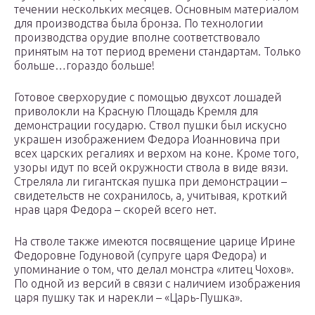
течении нескольких месяцев. Основным материалом
для производства была бронза. По технологии
производства орудие вполне соответствовало
принятым на тот период времени стандартам. Только
больше…гораздо больше!
Готовое сверхорудие с помощью двухсот лошадей
приволокли на Красную Площадь Кремля для
демонстрации государю. Ствол пушки был искусно
украшен изображением Федора Иоанновича при
всех царских регалиях и верхом на коне. Кроме того,
узоры идут по всей окружности ствола в виде вязи.
Стреляла ли гигантская пушка при демонстрации –
свидетельств не сохранилось, а, учитывая, кроткий
нрав царя Федора – скорей всего нет.
На стволе также имеются посвящение царице Ирине
Федоровне Годуновой (супруге царя Федора) и
упоминание о том, что делал монстра «литец Чохов».
По одной из версий в связи с наличием изображения
царя пушку так и нарекли – «Царь-Пушка».