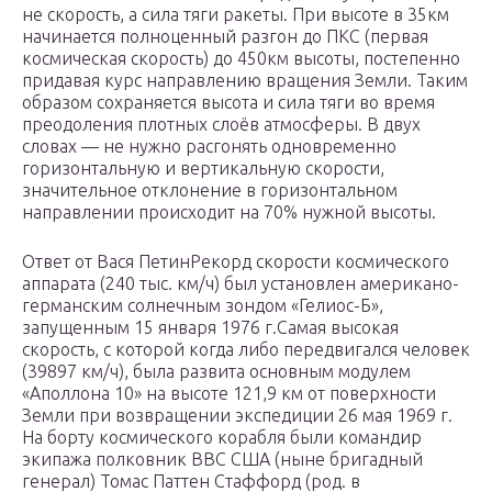
не скорость, а сила тяги ракеты. При высоте в 35км
начинается полноценный разгон до ПКС (первая
космическая скорость) до 450км высоты, постепенно
придавая курс направлению вращения Земли. Таким
образом сохраняется высота и сила тяги во время
преодоления плотных слоёв атмосферы. В двух
словах — не нужно расгонять одновременно
горизонтальную и вертикальную скорости,
значительное отклонение в горизонтальном
направлении происходит на 70% нужной высоты.
Ответ от Вася ПетинРекорд скорости космического
аппарата (240 тыс. км/ч) был установлен американо-
германским солнечным зондом «Гелиос-Б»,
запущенным 15 января 1976 г.Самая высокая
скорость, с которой когда либо передвигался человек
(39897 км/ч), была развита основным модулем
«Аполлона 10» на высоте 121,9 км от поверхности
Земли при возвращении экспедиции 26 мая 1969 г.
На борту космического корабля были командир
экипажа полковник ВВС США (ныне бригадный
генерал) Томас Паттен Стаффорд (род. в