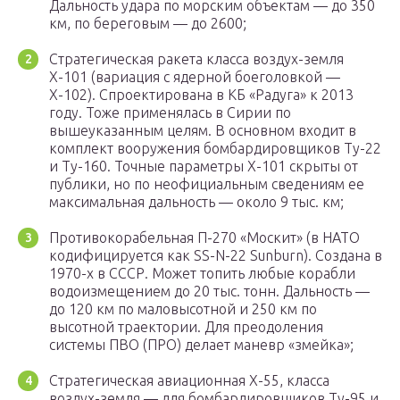
Дальность удара по морским объектам — до 350
км, по береговым — до 2600;
Стратегическая ракета класса воздух-земля
Х-101 (вариация с ядерной боеголовкой —
Х-102). Спроектирована в КБ «Радуга» к 2013
году. Тоже применялась в Сирии по
вышеуказанным целям. В основном входит в
комплект вооружения бомбардировщиков Ту-22
и Ту-160. Точные параметры Х-101 скрыты от
публики, но по неофициальным сведениям ее
максимальная дальность — около 9 тыс. км;
Противокорабельная П-270 «Москит» (в НАТО
кодифицируется как SS-N-22 Sunburn). Создана в
1970-х в СССР. Может топить любые корабли
водоизмещением до 20 тыс. тонн. Дальность —
до 120 км по маловысотной и 250 км по
высотной траектории. Для преодоления
системы ПВО (ПРО) делает маневр «змейка»;
Стратегическая авиационная Х-55, класса
воздух-земля — для бомбардировщиков Ту-95 и