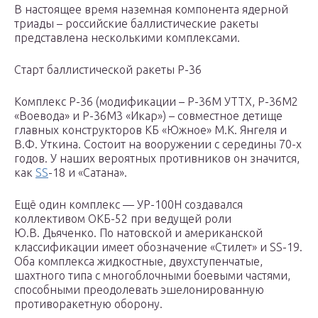
В настоящее время наземная компонента ядерной
триады – российские баллистические ракеты
представлена несколькими комплексами.
Старт баллистической ракеты Р-36
Комплекс Р-36 (модификации – Р-36М УТТХ, Р-36М2
«Воевода» и Р-36М3 «Икар») – совместное детище
главных конструкторов КБ «Южное» М.К. Янгеля и
В.Ф. Уткина. Состоит на вооружении с середины 70-х
годов. У наших вероятных противников он значится,
как
SS
-18 и «Сатана».
Ещё один комплекс — УР-100Н создавался
коллективом ОКБ-52 при ведущей роли
Ю.В. Дьяченко. По натовской и американской
классификации имеет обозначение «Стилет» и SS-19.
Оба комплекса жидкостные, двухступенчатые,
шахтного типа с многоблочными боевыми частями,
способными преодолевать эшелонированную
противоракетную оборону.