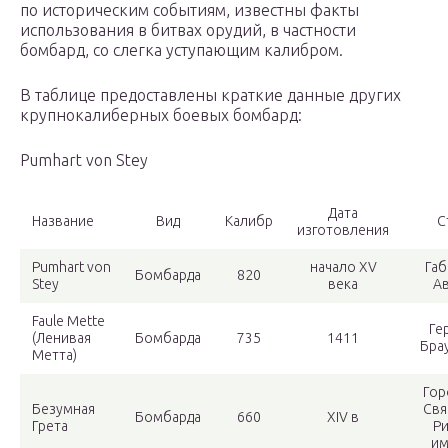
по историческим событиям, известны факты
использования в битвах орудий, в частности
бомбард, со слегка уступающим калибром.
В таблице предоставлены краткие данные других
крупнокалиберных боевых бомбард:
Pumhart von Stey
Дата
Название
Вид
Калибр
С
изготовления
Pumhart von
начало XV
Габ
Бомбарда
820
Stey
века
Ав
Faule Mette
Ге
(Ленивая
Бомбарда
735
1411
Бра
Метта)
Гор
Безумная
Свя
Бомбарда
660
XIV в
Грета
Ри
им