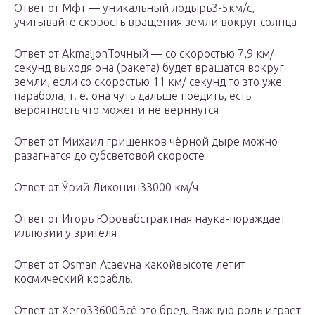
Ответ от Мфт — уникальный лодырь3-5км/с,
учитывайте скорость вращения земли вокруг солнца
Ответ от AkmaljonТочный — со скоростью 7,9 км/
секунд выходя она (ракета) будет врашатся вокруг
земли, если со скоростью 11 км/ секунд то это уже
парабола, т. е. она чуть дальше поедить, есть
вероятность что может и не верннутся
Ответ от Михаил грищенков чёрной дыре можно
разагнатся до субсветовой скоросте
Ответ от Ўрий Лихонин33000 км/ч
Ответ от Игорь Юровабстрактная наука-пораждает
иллюзии у зрителя
Ответ от Osman Ataevна какойвысоте летит
космический корабль.
Ответ от Xero33600Всё это бред. Важную роль играет