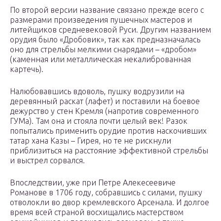
По второй версии название связано прежде всего с
размерами произведения пушечных мастеров и
литейщиков средневековой Руси. Другим названием
орудия было «Дробовик», так как предназначалась
оно для стрельбы мелкими снарядами – «дробом»
(каменная или металлическая некалиброванная
картечь).
Налюбовавшись вдоволь, пушку водрузили на
деревянный раскат (лафет) и поставили на боевое
дежурство у стен Кремля (напротив современного
ГУМа). Там она и стояла почти целый век! Разок
попытались применить орудие против наскочивших
татар хана Казы – Гирея, но те не рискнули
приблизиться на расстояние эффективной стрельбы
и выстрел сорвался.
Впоследствии, уже при Петре Алекесеевиче
Романове в 1706 году, собравшись с силами, пушку
отволокли во двор кремлевского Арсенала. И долгое
время всей страной восхищались мастерством