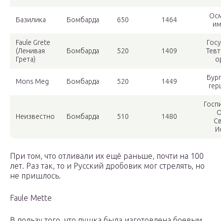
Осм
Базилика
Бомбарда
650
1464
им
Faule Grete
Гос
(Ленивая
Бомбарда
520
1409
Тев
Грета)
о
Бур
Mons Meg
Бомбарда
520
1449
гер
Госп
О
Неизвестно
Бомбарда
510
1480
Св
И
При том, что отливали их ещё раньше, почти на 100
лет. Раз так, то и Русский дробовик мог стрелять, но
не пришлось.
Faule Mette
В пользу того, что пушка была изготовлена боевым