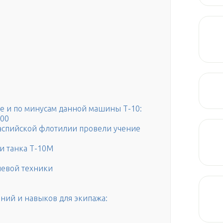
же и по минусам данной машины Т-10:
100
Каспийской флотилии провели учение
и танка Т-10М
невой техники
ний и навыков для экипажа: