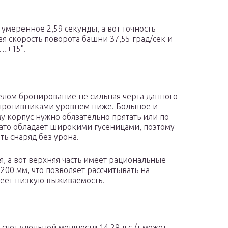
умеренное 2,59 секунды, а вот точность
я скорость поворота башни 37,55 град/сек и
…+15°.
целом бронирование не сильная черта данного
 противниками уровнем ниже. Большое и
у корпус нужно обязательно прятать или по
Зато обладает широкими гусеницами, поэтому
ть снаряд без урона.
, а вот верхняя часть имеет рациональные
00 мм, что позволяет рассчитывать на
меет низкую выживаемость.
 счет удельной мощности 14,29 л.с./т может