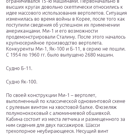
ограничивался 15-ю машинами. Первоначально в
высших кругах довольно скептически относились к
идее массового использования вертолетов. Ситуация
изменилась во время войны в Корее, после того как
поступили сведения об успешном их применении
американцами. Ми-1 и его возможности
продемонстрировали Сталину. После этого началось
крупносерийное производство вертолета.
Конкуренты Ми-1, Як-100 и Б-11, в серию не пошли.
С 1954 по 1960 гг. было выпущено 2680 машин.
Судно Б-11.
Судно Як-100.
По своей конструкции Ми-1 – вертолет,
выполненный по классической одновинтовой схеме
с рулевым винтом на хвостовой балке. Фюзеляж
полумонококовый с алюминиевой обшивкой.
Кабина состоит из места летчика и размещенного за
ним сидения для двух пассажиров. Шасси
трехопорное неубирающееся. Несущий винт